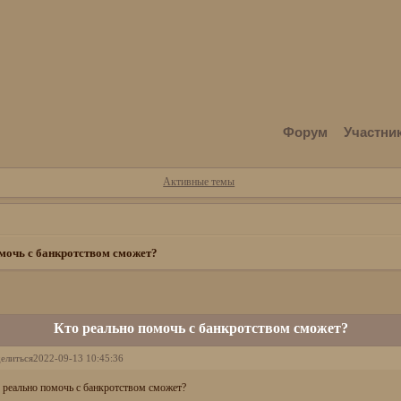
Форум
Участни
Активные темы
мочь с банкротством сможет?
Кто реально помочь с банкротством сможет?
елиться
2022-09-13 10:45:36
 реально помочь с банкротством сможет?