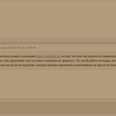
елиться
2022-09-13 11:59:49
атиться можно в компанию
https://profidolg.ru/
потому что мне они помогли и знакомому
ее, чем адекватные, так что много потратить не пришлось. По своей работе молодцы, все
сать все долги по кредитам, которые реально накопились и выплачивать их просто не бы