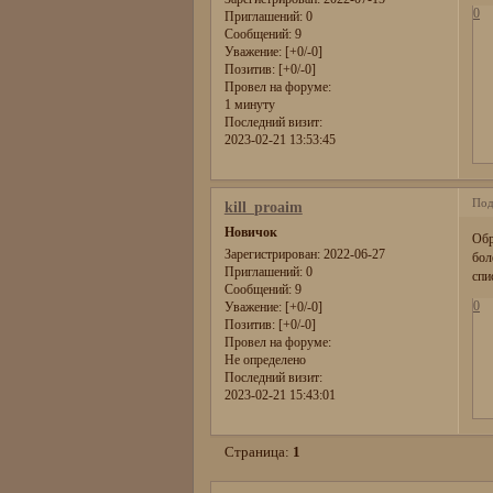
0
Приглашений:
0
Сообщений:
9
Уважение:
[+0/-0]
Позитив:
[+0/-0]
Провел на форуме:
1 минуту
Последний визит:
2023-02-21 13:53:45
Под
kill_proaim
Новичок
Обр
Зарегистрирован
: 2022-06-27
бол
Приглашений:
0
спи
Сообщений:
9
0
Уважение:
[+0/-0]
Позитив:
[+0/-0]
Провел на форуме:
Не определено
Последний визит:
2023-02-21 15:43:01
Страница:
1