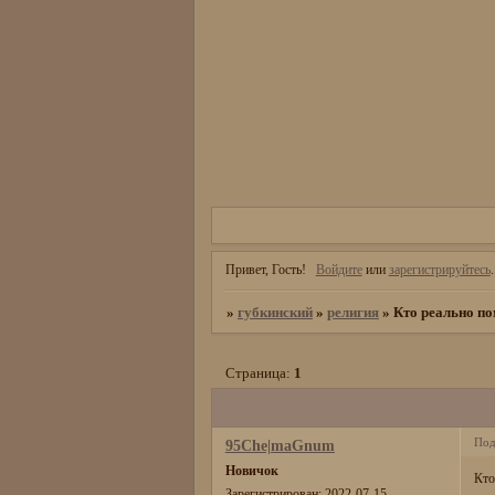
Привет, Гость!
Войдите
или
зарегистрируйтесь
.
»
губкинский
»
религия
»
Кто реально по
Страница:
1
Под
95Che|maGnum
Новичок
Кто
Зарегистрирован
: 2022-07-15