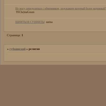
Не могу определиться с обменником, подскажите который более надежный?
95Che|maGnum
ШИИТЫ И СУННИТЫ
zarina
Страница:
1
»
губкинский
»
религия