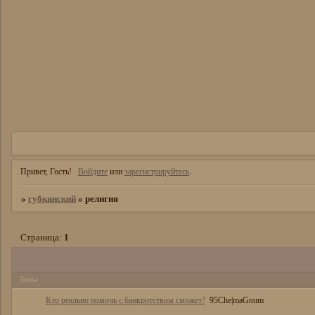
Привет, Гость!
Войдите
или
зарегистрируйтесь
.
»
губкинский
»
религия
Страница:
1
Тема
Кто реально помочь с банкротством сможет?
95Che|maGnum